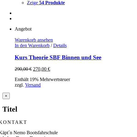
Zeige
54 Produkte
Angebot
Warenkorb ansehen
In den Warenkorb
/
Details
Kurs Theorie SBF Binnen und See
Ursprünglicher
Aktueller
290,00
€
270,00
€
Preis
Preis
Enthält 19% Mehrwertsteuer
war:
ist:
zzgl.
Versand
290,00 €
270,00 €.
Close
×
product
quick
Titel
view
KONTAKT
Käpt´n Nemo Bootsfahrschule