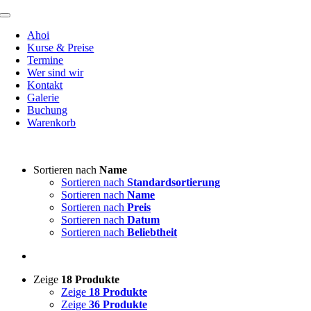
Zum
Toggle
Inhalt
Navigation
Ahoi
springen
Kurse & Preise
Termine
Wer sind wir
Kontakt
Galerie
Buchung
Warenkorb
Sortieren nach
Name
Sortieren nach
Standardsortierung
Sortieren nach
Name
Sortieren nach
Preis
Sortieren nach
Datum
Sortieren nach
Beliebtheit
Zeige
18 Produkte
Zeige
18 Produkte
Zeige
36 Produkte