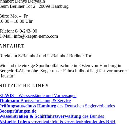
Inhaber: Denys Deryagin
Beim Berliner Tor 2 | 20099 Hamburg
Büro: Mo. – Fr.
10:30 – 18:30 Uhr
Telefon: 040-243400
E-Mail: info@kaeptn-nemo.com
ANFAHRT
Direkt am S-Bahnhof und U-Bahnhof Berliner Tor.
Wir sind die einzige Sportbootfahrschule im Osten von Hamburg in
Bergedorf-Allermöhe. Sogar unser Fahrschulboot liegt fast vor unserer
Haustür!
NÜTZLICHE LINKS
ELWIS
– Wassserstände und Vorhersagen
Thalmann
Bootsvermietung & Service
Prüfungsausschuss Hamburg
des Deutschen Seglerverbandes
Bootsprüfungen.de
Wasserstraßen & Schifffahrtsverwaltung
des Bundes
Aktuelle Tiden:
Gezeitentafeln & Gezeitenkalender des BSH