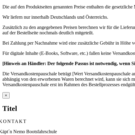
Die auf den Produktseiten genannten Preise enthalten die gesetzliche 
Wir liefern nur innerhalb Deutschlands und Österreichs.
Zusätzlich zu den angegebenen Preisen berechnen wir für die Liefer
auf der Bestellseite nochmals deutlich mitgeteilt.
Bei Zahlung per Nachnahme wird eine zusätzliche Gebühr in Höhe von [2
Für digitale Inhalte (E-Books, Software, etc.) fallen keine Versandkos
[Hinweis an Händler: Der folgende Passus ist notwendig, wenn S
Die Versandkostenpauschale beträgt [Wert Versandkostenpauschale an
abhängig von den erworbenen Waren berechnet wird, kann sie sich m
Versandkostenpauschale erst im Rahmen des Bestellprozesses endgülti
Close
×
product
quick
Titel
view
KONTAKT
Käpt´n Nemo Bootsfahrschule