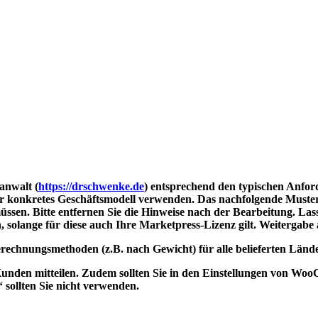
anwalt (
https://drschwenke.de
) entsprechend den typischen Anford
r konkretes Geschäftsmodell verwenden. Das nachfolgende Muster e
ssen. Bitte entfernen Sie die Hinweise nach der Bearbeitung. Lass
olange für diese auch Ihre Marketpress-Lizenz gilt. Weitergabe an
erechnungsmethoden (z.B. nach Gewicht) für alle belieferten Länd
 Kunden mitteilen. Zudem sollten Sie in den Einstellungen von W
sollten Sie nicht verwenden.