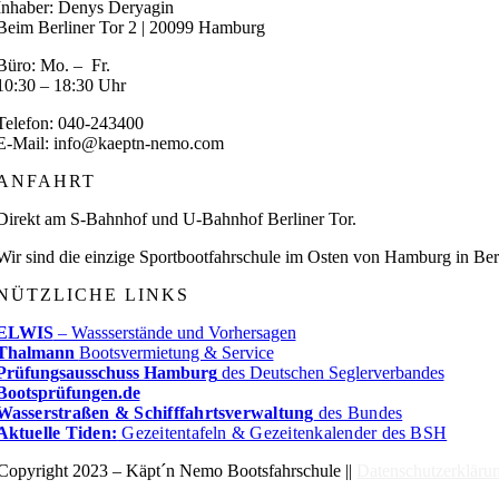
Inhaber: Denys Deryagin
Beim Berliner Tor 2 | 20099 Hamburg
Büro: Mo. – Fr.
10:30 – 18:30 Uhr
Telefon: 040-243400
E-Mail: info@kaeptn-nemo.com
ANFAHRT
Direkt am S-Bahnhof und U-Bahnhof Berliner Tor.
Wir sind die einzige Sportbootfahrschule im Osten von Hamburg in Berg
NÜTZLICHE LINKS
ELWIS
– Wassserstände und Vorhersagen
Thalmann
Bootsvermietung & Service
Prüfungsausschuss Hamburg
des Deutschen Seglerverbandes
Bootsprüfungen.de
Wasserstraßen & Schifffahrtsverwaltung
des Bundes
Aktuelle Tiden:
Gezeitentafeln & Gezeitenkalender des BSH
Copyright 2023 – Käpt´n Nemo Bootsfahrschule ||
Datenschutzerkläru