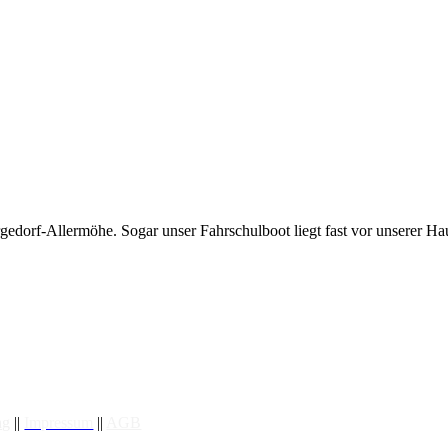
edorf-Allermöhe. Sogar unser Fahrschulboot liegt fast vor unserer Hau
ng
||
Impressum
||
AGB