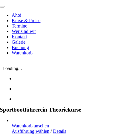
Zum
Toggle
Inhalt
Navigation
Ahoi
springen
Kurse & Preise
Termine
Wer sind wir
Kontakt
Galerie
Buchung
Warenkorb
Loading...
Sportbootführerein Theoriekurse
Warenkorb ansehen
Ausführung wählen
/
Details