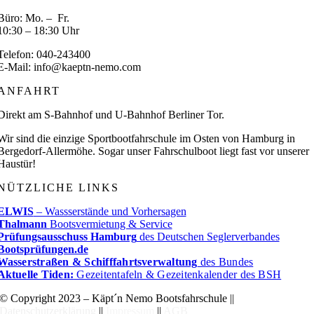
Büro: Mo. – Fr.
10:30 – 18:30 Uhr
Telefon: 040-243400
E-Mail: info@kaeptn-nemo.com
ANFAHRT
Direkt am S-Bahnhof und U-Bahnhof Berliner Tor.
Wir sind die einzige Sportbootfahrschule im Osten von Hamburg in
Bergedorf-Allermöhe. Sogar unser Fahrschulboot liegt fast vor unserer
Haustür!
NÜTZLICHE LINKS
ELWIS
– Wassserstände und Vorhersagen
Thalmann
Bootsvermietung & Service
Prüfungsausschuss Hamburg
des Deutschen Seglerverbandes
Bootsprüfungen.de
Wasserstraßen & Schifffahrtsverwaltung
des Bundes
Aktuelle Tiden:
Gezeitentafeln & Gezeitenkalender des BSH
© Copyright 2023 – Käpt´n Nemo Bootsfahrschule ||
Datenschutzerklärung
||
Impressum
||
AGB