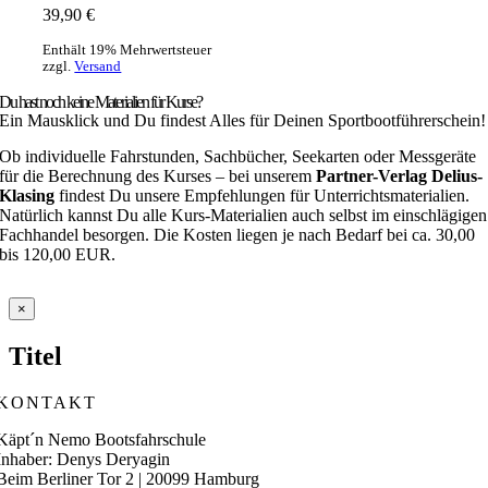
39,90
€
Enthält 19% Mehrwertsteuer
zzgl.
Versand
Du hast noch keine Materialien für Kurse?
Ein Mausklick und Du findest Alles für Deinen Sportbootführerschein!
Ob individuelle Fahrstunden, Sachbücher, Seekarten oder Messgeräte
für die Berechnung des Kurses – bei unserem
Partner-Verlag Delius-
Klasing
findest Du unsere Empfehlungen für Unterrichtsmaterialien.
Natürlich kannst Du alle Kurs-Materialien auch selbst im einschlägigen
Fachhandel besorgen. Die Kosten liegen je nach Bedarf bei ca. 30,00
bis 120,00 EUR.
Close
×
product
quick
Titel
view
KONTAKT
Käpt´n Nemo Bootsfahrschule
Inhaber: Denys Deryagin
Beim Berliner Tor 2 | 20099 Hamburg