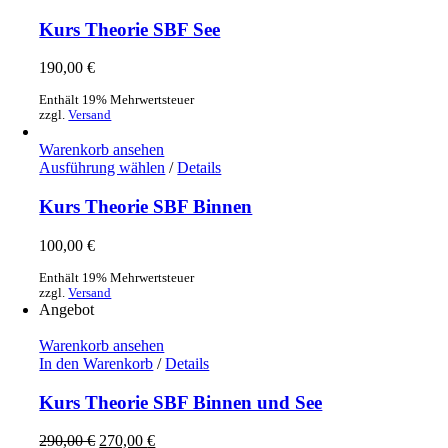
Kurs Theorie SBF See
190,00
€
Enthält 19% Mehrwertsteuer
zzgl.
Versand
Warenkorb ansehen
Ausführung wählen
/
Details
Kurs Theorie SBF Binnen
100,00
€
Enthält 19% Mehrwertsteuer
zzgl.
Versand
Angebot
Warenkorb ansehen
In den Warenkorb
/
Details
Kurs Theorie SBF Binnen und See
Ursprünglicher
Aktueller
290,00
€
270,00
€