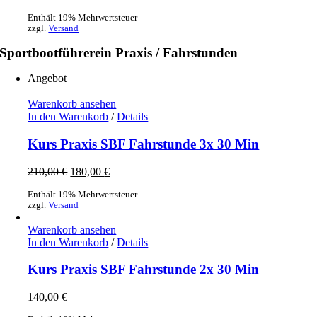
Preis
Preis
Enthält 19% Mehrwertsteuer
war:
ist:
zzgl.
Versand
290,00 €
270,00 €.
Sportbootführerein Praxis / Fahrstunden
Angebot
Warenkorb ansehen
In den Warenkorb
/
Details
Kurs Praxis SBF Fahrstunde 3x 30 Min
Ursprünglicher
Aktueller
210,00
€
180,00
€
Preis
Preis
Enthält 19% Mehrwertsteuer
war:
ist:
zzgl.
Versand
210,00 €
180,00 €.
Warenkorb ansehen
In den Warenkorb
/
Details
Kurs Praxis SBF Fahrstunde 2x 30 Min
140,00
€