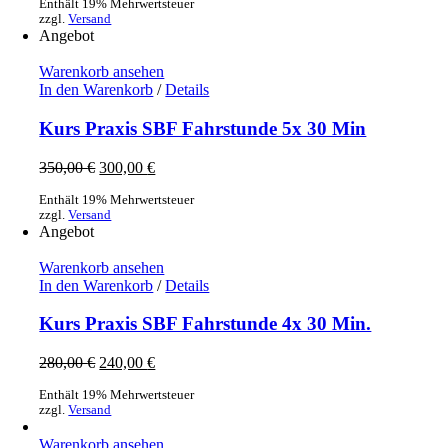
Enthält 19% Mehrwertsteuer
zzgl.
Versand
Angebot
Warenkorb ansehen
In den Warenkorb
/
Details
Kurs Praxis SBF Fahrstunde 5x 30 Min
Ursprünglicher
Aktueller
350,00
€
300,00
€
Preis
Preis
Enthält 19% Mehrwertsteuer
war:
ist:
zzgl.
Versand
350,00 €
300,00 €.
Angebot
Warenkorb ansehen
In den Warenkorb
/
Details
Kurs Praxis SBF Fahrstunde 4x 30 Min.
Ursprünglicher
Aktueller
280,00
€
240,00
€
Preis
Preis
Enthält 19% Mehrwertsteuer
war:
ist:
zzgl.
Versand
280,00 €
240,00 €.
Warenkorb ansehen