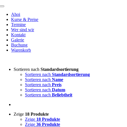
Zum
Toggle
Inhalt
Navigation
Ahoi
springen
Kurse & Preise
Termine
Wer sind wir
Kontakt
Galerie
Buchung
Warenkorb
Sortieren nach
Standardsortierung
Sortieren nach
Standardsortierung
Sortieren nach
Name
Sortieren nach
Preis
Sortieren nach
Datum
Sortieren nach
Beliebtheit
Zeige
18 Produkte
Zeige
18 Produkte
Zeige
36 Produkte