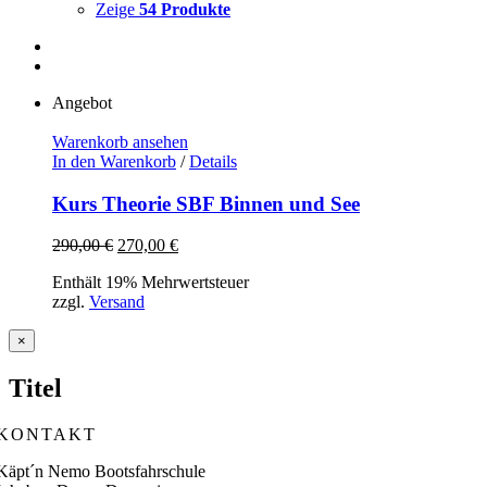
Zeige
54 Produkte
Angebot
Warenkorb ansehen
In den Warenkorb
/
Details
Kurs Theorie SBF Binnen und See
Ursprünglicher
Aktueller
290,00
€
270,00
€
Preis
Preis
Enthält 19% Mehrwertsteuer
war:
ist:
zzgl.
Versand
290,00 €
270,00 €.
Close
×
product
quick
Titel
view
KONTAKT
Käpt´n Nemo Bootsfahrschule