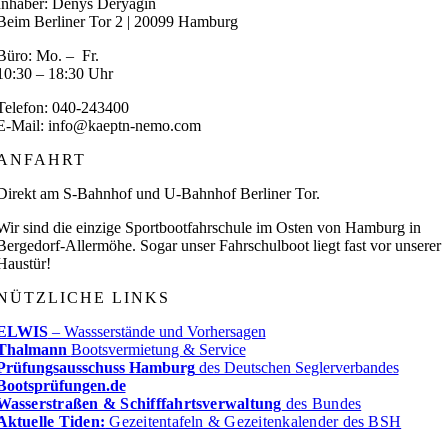
Inhaber: Denys Deryagin
Beim Berliner Tor 2 | 20099 Hamburg
Büro: Mo. – Fr.
10:30 – 18:30 Uhr
Telefon: 040-243400
E-Mail: info@kaeptn-nemo.com
ANFAHRT
Direkt am S-Bahnhof und U-Bahnhof Berliner Tor.
Wir sind die einzige Sportbootfahrschule im Osten von Hamburg in
Bergedorf-Allermöhe. Sogar unser Fahrschulboot liegt fast vor unserer
Haustür!
NÜTZLICHE LINKS
ELWIS
– Wassserstände und Vorhersagen
Thalmann
Bootsvermietung & Service
Prüfungsausschuss Hamburg
des Deutschen Seglerverbandes
Bootsprüfungen.de
Wasserstraßen & Schifffahrtsverwaltung
des Bundes
Aktuelle Tiden:
Gezeitentafeln & Gezeitenkalender des BSH