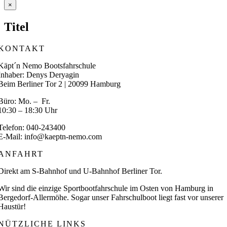
Close
×
product
quick
Titel
view
KONTAKT
Käpt´n Nemo Bootsfahrschule
Inhaber: Denys Deryagin
Beim Berliner Tor 2 | 20099 Hamburg
Büro: Mo. – Fr.
10:30 – 18:30 Uhr
Telefon: 040-243400
E-Mail: info@kaeptn-nemo.com
ANFAHRT
Direkt am S-Bahnhof und U-Bahnhof Berliner Tor.
Wir sind die einzige Sportbootfahrschule im Osten von Hamburg in
Bergedorf-Allermöhe. Sogar unser Fahrschulboot liegt fast vor unserer
Haustür!
NÜTZLICHE LINKS