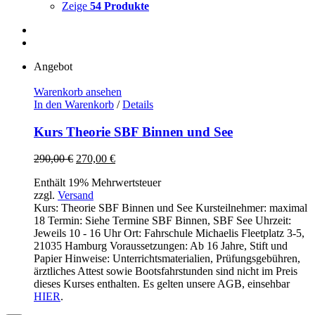
Zeige
54 Produkte
Angebot
Warenkorb ansehen
In den Warenkorb
/
Details
Kurs Theorie SBF Binnen und See
Ursprünglicher
Aktueller
290,00
€
270,00
€
Preis
Preis
Enthält 19% Mehrwertsteuer
war:
ist:
zzgl.
Versand
290,00 €
270,00 €.
Kurs: Theorie SBF Binnen und See Kursteilnehmer: maximal
18 Termin: Siehe Termine SBF Binnen, SBF See Uhrzeit:
Jeweils 10 - 16 Uhr Ort: Fahrschule Michaelis Fleetplatz 3-5,
21035 Hamburg Voraussetzungen: Ab 16 Jahre, Stift und
Papier Hinweise: Unterrichtsmaterialien, Prüfungsgebühren,
ärztliches Attest sowie Bootsfahrstunden sind nicht im Preis
dieses Kurses enthalten. Es gelten unsere AGB, einsehbar
HIER
.