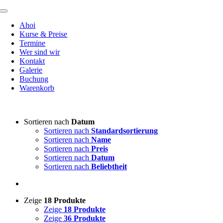
Zum
Toggle
Inhalt
Navigation
Ahoi
springen
Kurse & Preise
Termine
Wer sind wir
Kontakt
Galerie
Buchung
Warenkorb
Sortieren nach
Datum
Sortieren nach
Standardsortierung
Sortieren nach
Name
Sortieren nach
Preis
Sortieren nach
Datum
Sortieren nach
Beliebtheit
Zeige
18 Produkte
Zeige
18 Produkte
Zeige
36 Produkte