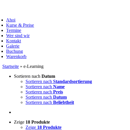
Zum
Inhalt
oggle
springen
avigation
Ahoi
Kurse & Preise
Termine
Wer sind wir
Kontakt
Galerie
Buchung
Warenkorb
Startseite
»
e-Learning
Sortieren nach
Datum
Sortieren nach
Standardsortierung
Sortieren nach
Name
Sortieren nach
Preis
Sortieren nach
Datum
Sortieren nach
Beliebtheit
Zeige
18 Produkte
Zeige
18 Produkte