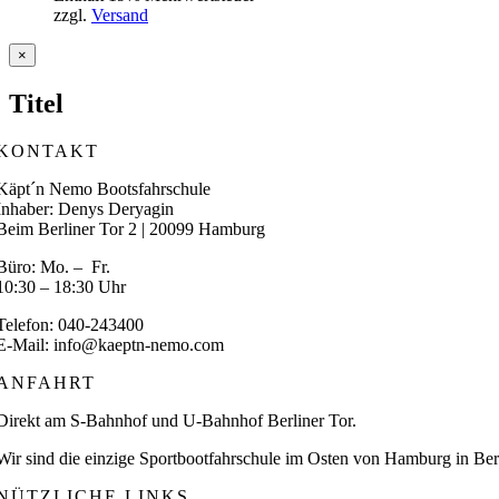
zzgl.
Versand
Close
×
product
quick
Titel
view
KONTAKT
Käpt´n Nemo Bootsfahrschule
Inhaber: Denys Deryagin
Beim Berliner Tor 2 | 20099 Hamburg
Büro: Mo. – Fr.
10:30 – 18:30 Uhr
Telefon: 040-243400
E-Mail: info@kaeptn-nemo.com
ANFAHRT
Direkt am S-Bahnhof und U-Bahnhof Berliner Tor.
Wir sind die einzige Sportbootfahrschule im Osten von Hamburg in Berg
NÜTZLICHE LINKS