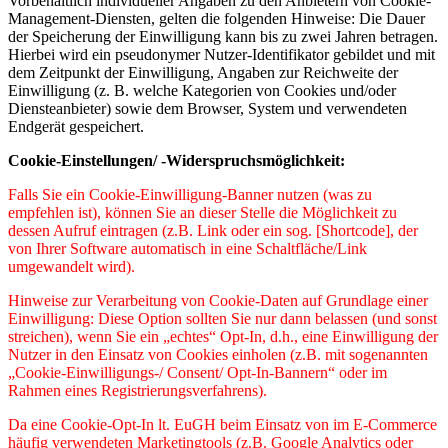
Vorbehaltlich individueller Angaben zu den Anbietern von Cookie-
Management-Diensten, gelten die folgenden Hinweise: Die Dauer
der Speicherung der Einwilligung kann bis zu zwei Jahren betragen.
Hierbei wird ein pseudonymer Nutzer-Identifikator gebildet und mit
dem Zeitpunkt der Einwilligung, Angaben zur Reichweite der
Einwilligung (z. B. welche Kategorien von Cookies und/oder
Diensteanbieter) sowie dem Browser, System und verwendeten
Endgerät gespeichert.
Cookie-Einstellungen/ -Widerspruchsmöglichkeit:
Falls Sie ein Cookie-Einwilligung-Banner nutzen (was zu
empfehlen ist), können Sie an dieser Stelle die Möglichkeit zu
dessen Aufruf eintragen (z.B. Link oder ein sog. [Shortcode], der
von Ihrer Software automatisch in eine Schaltfläche/Link
umgewandelt wird).
Hinweise zur Verarbeitung von Cookie-Daten auf Grundlage einer
Einwilligung: Diese Option sollten Sie nur dann belassen (und sonst
streichen), wenn Sie ein „echtes“ Opt-In, d.h., eine Einwilligung der
Nutzer in den Einsatz von Cookies einholen (z.B. mit sogenannten
„Cookie-Einwilligungs-/ Consent/ Opt-In-Bannern“ oder im
Rahmen eines Registrierungsverfahrens).
Da eine Cookie-Opt-In lt. EuGH beim Einsatz von im E-Commerce
häufig verwendeten Marketingtools (z.B. Google Analytics oder