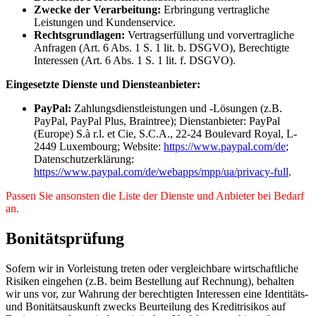
Zwecke der Verarbeitung:
Erbringung vertragliche
Leistungen und Kundenservice.
Rechtsgrundlagen:
Vertragserfüllung und vorvertragliche
Anfragen (Art. 6 Abs. 1 S. 1 lit. b. DSGVO), Berechtigte
Interessen (Art. 6 Abs. 1 S. 1 lit. f. DSGVO).
Eingesetzte Dienste und Diensteanbieter:
PayPal:
Zahlungsdienstleistungen und -Lösungen (z.B.
PayPal, PayPal Plus, Braintree); Dienstanbieter: PayPal
(Europe) S.à r.l. et Cie, S.C.A., 22-24 Boulevard Royal, L-
2449 Luxembourg; Website:
https://www.paypal.com/de
;
Datenschutzerklärung:
https://www.paypal.com/de/webapps/mpp/ua/privacy-full
.
Passen Sie ansonsten die Liste der Dienste und Anbieter bei Bedarf
an.
Bonitätsprüfung
Sofern wir in Vorleistung treten oder vergleichbare wirtschaftliche
Risiken eingehen (z.B. beim Bestellung auf Rechnung), behalten
wir uns vor, zur Wahrung der berechtigten Interessen eine Identitäts-
und Bonitätsauskunft zwecks Beurteilung des Kreditrisikos auf