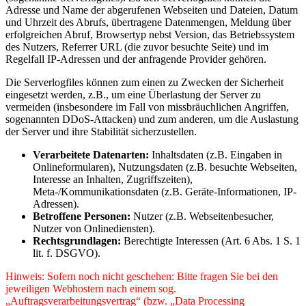
Adresse und Name der abgerufenen Webseiten und Dateien, Datum
und Uhrzeit des Abrufs, übertragene Datenmengen, Meldung über
erfolgreichen Abruf, Browsertyp nebst Version, das Betriebssystem
des Nutzers, Referrer URL (die zuvor besuchte Seite) und im
Regelfall IP-Adressen und der anfragende Provider gehören.
Die Serverlogfiles können zum einen zu Zwecken der Sicherheit
eingesetzt werden, z.B., um eine Überlastung der Server zu
vermeiden (insbesondere im Fall von missbräuchlichen Angriffen,
sogenannten DDoS-Attacken) und zum anderen, um die Auslastung
der Server und ihre Stabilität sicherzustellen.
Verarbeitete Datenarten:
Inhaltsdaten (z.B. Eingaben in
Onlineformularen), Nutzungsdaten (z.B. besuchte Webseiten,
Interesse an Inhalten, Zugriffszeiten),
Meta-/Kommunikationsdaten (z.B. Geräte-Informationen, IP-
Adressen).
Betroffene Personen:
Nutzer (z.B. Webseitenbesucher,
Nutzer von Onlinediensten).
Rechtsgrundlagen:
Berechtigte Interessen (Art. 6 Abs. 1 S. 1
lit. f. DSGVO).
Hinweis: Sofern noch nicht geschehen: Bitte fragen Sie bei den
jeweiligen Webhostern nach einem sog.
„Auftragsverarbeitungsvertrag“ (bzw. „Data Processing