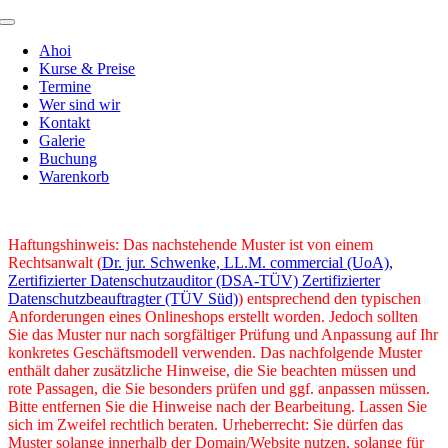
Zum
Toggle
Inhalt
Navigation
Ahoi
springen
Kurse & Preise
Termine
Wer sind wir
Kontakt
Galerie
Buchung
Warenkorb
Haftungshinweis: Das nachstehende Muster ist von einem
Rechtsanwalt (
Dr. jur. Schwenke, LL.M. commercial (UoA),
Zertifizierter Datenschutzauditor (DSA-TÜV) Zertifizierter
Datenschutzbeauftragter (TÜV Süd)
) entsprechend den typischen
Anforderungen eines Onlineshops erstellt worden. Jedoch sollten
Sie das Muster nur nach sorgfältiger Prüfung und Anpassung auf Ihr
konkretes Geschäftsmodell verwenden. Das nachfolgende Muster
enthält daher zusätzliche Hinweise, die Sie beachten müssen und
rote Passagen, die Sie besonders prüfen und ggf. anpassen müssen.
Bitte entfernen Sie die Hinweise nach der Bearbeitung. Lassen Sie
sich im Zweifel rechtlich beraten. Urheberrecht: Sie dürfen das
Muster solange innerhalb der Domain/Website nutzen, solange für