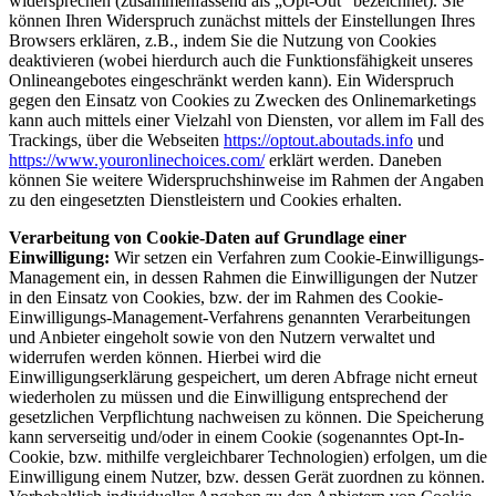
widersprechen (zusammenfassend als „Opt-Out“ bezeichnet). Sie
können Ihren Widerspruch zunächst mittels der Einstellungen Ihres
Browsers erklären, z.B., indem Sie die Nutzung von Cookies
deaktivieren (wobei hierdurch auch die Funktionsfähigkeit unseres
Onlineangebotes eingeschränkt werden kann). Ein Widerspruch
gegen den Einsatz von Cookies zu Zwecken des Onlinemarketings
kann auch mittels einer Vielzahl von Diensten, vor allem im Fall des
Trackings, über die Webseiten
https://optout.aboutads.info
und
https://www.youronlinechoices.com/
erklärt werden. Daneben
können Sie weitere Widerspruchshinweise im Rahmen der Angaben
zu den eingesetzten Dienstleistern und Cookies erhalten.
Verarbeitung von Cookie-Daten auf Grundlage einer
Einwilligung:
Wir setzen ein Verfahren zum Cookie-Einwilligungs-
Management ein, in dessen Rahmen die Einwilligungen der Nutzer
in den Einsatz von Cookies, bzw. der im Rahmen des Cookie-
Einwilligungs-Management-Verfahrens genannten Verarbeitungen
und Anbieter eingeholt sowie von den Nutzern verwaltet und
widerrufen werden können. Hierbei wird die
Einwilligungserklärung gespeichert, um deren Abfrage nicht erneut
wiederholen zu müssen und die Einwilligung entsprechend der
gesetzlichen Verpflichtung nachweisen zu können. Die Speicherung
kann serverseitig und/oder in einem Cookie (sogenanntes Opt-In-
Cookie, bzw. mithilfe vergleichbarer Technologien) erfolgen, um die
Einwilligung einem Nutzer, bzw. dessen Gerät zuordnen zu können.