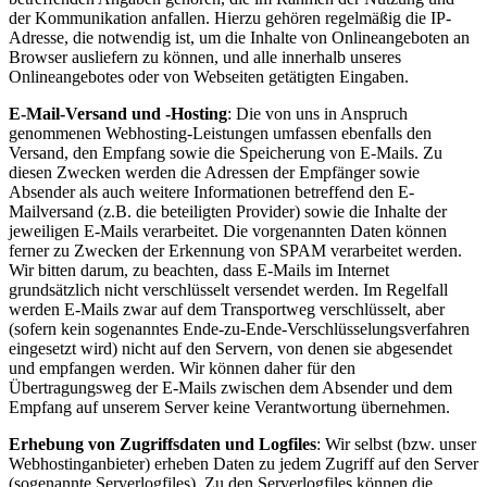
der Kommunikation anfallen. Hierzu gehören regelmäßig die IP-
Adresse, die notwendig ist, um die Inhalte von Onlineangeboten an
Browser ausliefern zu können, und alle innerhalb unseres
Onlineangebotes oder von Webseiten getätigten Eingaben.
E-Mail-Versand und -Hosting
: Die von uns in Anspruch
genommenen Webhosting-Leistungen umfassen ebenfalls den
Versand, den Empfang sowie die Speicherung von E-Mails. Zu
diesen Zwecken werden die Adressen der Empfänger sowie
Absender als auch weitere Informationen betreffend den E-
Mailversand (z.B. die beteiligten Provider) sowie die Inhalte der
jeweiligen E-Mails verarbeitet. Die vorgenannten Daten können
ferner zu Zwecken der Erkennung von SPAM verarbeitet werden.
Wir bitten darum, zu beachten, dass E-Mails im Internet
grundsätzlich nicht verschlüsselt versendet werden. Im Regelfall
werden E-Mails zwar auf dem Transportweg verschlüsselt, aber
(sofern kein sogenanntes Ende-zu-Ende-Verschlüsselungsverfahren
eingesetzt wird) nicht auf den Servern, von denen sie abgesendet
und empfangen werden. Wir können daher für den
Übertragungsweg der E-Mails zwischen dem Absender und dem
Empfang auf unserem Server keine Verantwortung übernehmen.
Erhebung von Zugriffsdaten und Logfiles
: Wir selbst (bzw. unser
Webhostinganbieter) erheben Daten zu jedem Zugriff auf den Server
(sogenannte Serverlogfiles). Zu den Serverlogfiles können die