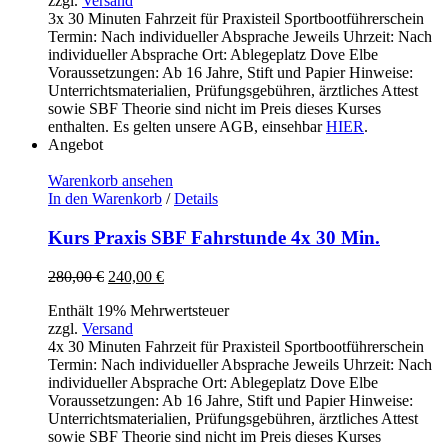
zzgl.
Versand
210,00 €
180,00 €.
3x 30 Minuten Fahrzeit für Praxisteil Sportbootführerschein
Termin: Nach individueller Absprache Jeweils Uhrzeit: Nach
individueller Absprache Ort: Ablegeplatz Dove Elbe
Voraussetzungen: Ab 16 Jahre, Stift und Papier Hinweise:
Unterrichtsmaterialien, Prüfungsgebühren, ärztliches Attest
sowie SBF Theorie sind nicht im Preis dieses Kurses
enthalten. Es gelten unsere AGB, einsehbar
HIER
.
Angebot
Warenkorb ansehen
In den Warenkorb
/
Details
Kurs Praxis SBF Fahrstunde 4x 30 Min.
Ursprünglicher
Aktueller
280,00
€
240,00
€
Preis
Preis
Enthält 19% Mehrwertsteuer
war:
ist:
zzgl.
Versand
280,00 €
240,00 €.
4x 30 Minuten Fahrzeit für Praxisteil Sportbootführerschein
Termin: Nach individueller Absprache Jeweils Uhrzeit: Nach
individueller Absprache Ort: Ablegeplatz Dove Elbe
Voraussetzungen: Ab 16 Jahre, Stift und Papier Hinweise:
Unterrichtsmaterialien, Prüfungsgebühren, ärztliches Attest
sowie SBF Theorie sind nicht im Preis dieses Kurses