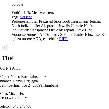
35,00
€
Enthält 19% Mehrwertsteuer
zzgl.
Versand
Prüfungsfahrt für Praxisteil Sportbootführerschein Termin:
Nach individueller Absprache Jeweils Uhrzeit: Nach
individueller Absprache Ort: Ablegeplatz Dove Elbe
Voraussetzungen: Ab 16 Jahre, Stift und Papier Hinweise: Es
gelten unsere AGB, einsehbar
HIER
.
Close
×
product
quick
Titel
view
KONTAKT
Käpt´n Nemo Bootsfahrschule
Inhaber: Denys Deryagin
Beim Berliner Tor 2 | 20099 Hamburg
Büro: Mo. – Fr.
10:30 – 18:30 Uhr
Telefon: 040-243400