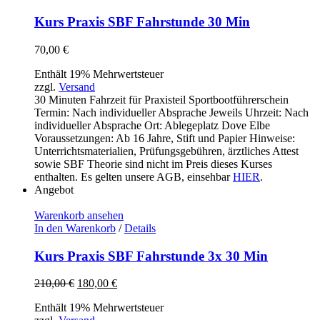
Kurs Praxis SBF Fahrstunde 30 Min
70,00
€
Enthält 19% Mehrwertsteuer
zzgl.
Versand
30 Minuten Fahrzeit für Praxisteil Sportbootführerschein
Termin: Nach individueller Absprache Jeweils Uhrzeit: Nach
individueller Absprache Ort: Ablegeplatz Dove Elbe
Voraussetzungen: Ab 16 Jahre, Stift und Papier Hinweise:
Unterrichtsmaterialien, Prüfungsgebühren, ärztliches Attest
sowie SBF Theorie sind nicht im Preis dieses Kurses
enthalten. Es gelten unsere AGB, einsehbar
HIER
.
Angebot
Warenkorb ansehen
In den Warenkorb
/
Details
Kurs Praxis SBF Fahrstunde 3x 30 Min
Ursprünglicher
Aktueller
210,00
€
180,00
€
Preis
Preis
Enthält 19% Mehrwertsteuer
war:
ist: