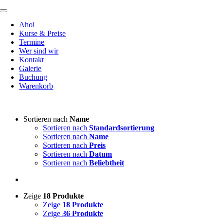
Zum
Toggle
Inhalt
Navigation
Ahoi
springen
Kurse & Preise
Termine
Wer sind wir
Kontakt
Galerie
Buchung
Warenkorb
Sortieren nach
Name
Sortieren nach
Standardsortierung
Sortieren nach
Name
Sortieren nach
Preis
Sortieren nach
Datum
Sortieren nach
Beliebtheit
Zeige
18 Produkte
Zeige
18 Produkte
Zeige
36 Produkte