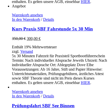
enthalten. Es gelten unsere AGB, einsehbar
HIER
.
Angebot
Warenkorb ansehen
In den Warenkorb
/
Details
Kurs Praxis SBF Fahrstunde 5x 30 Min
Ursprünglicher
Aktueller
350,00
€
300,00
€
Preis
Preis
Enthält 19% Mehrwertsteuer
war:
ist:
zzgl.
Versand
350,00 €
300,00 €.
5x 30 Minuten Fahrzeit für Praxisteil Sportbootführerschein
Termin: Nach individueller Absprache Jeweils Uhrzeit: Nach
individueller Absprache Ort: Ablegeplatz Dove Elbe
Voraussetzungen: Ab 16 Jahre, Stift und Papier Hinweise:
Unterrichtsmaterialien, Prüfungsgebühren, ärztliches Attest
sowie SBF Theorie sind nicht im Preis dieses Kurses
enthalten. Es gelten unsere AGB, einsehbar
HIER
.
Warenkorb ansehen
In den Warenkorb
/
Details
Prüfungsfahrt SBF See Binnen