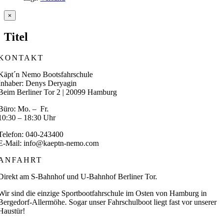
Close
×
product
quick
Titel
view
KONTAKT
Käpt´n Nemo Bootsfahrschule
Inhaber: Denys Deryagin
Beim Berliner Tor 2 | 20099 Hamburg
Büro: Mo. – Fr.
10:30 – 18:30 Uhr
Telefon: 040-243400
E-Mail: info@kaeptn-nemo.com
ANFAHRT
Direkt am S-Bahnhof und U-Bahnhof Berliner Tor.
Wir sind die einzige Sportbootfahrschule im Osten von Hamburg in
Bergedorf-Allermöhe. Sogar unser Fahrschulboot liegt fast vor unserer
Haustür!