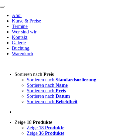
Zum
Toggle
Inhalt
Navigation
Ahoi
springen
Kurse & Preise
Termine
Wer sind wir
Kontakt
Galerie
Buchung
Warenkorb
Sortieren nach
Preis
Sortieren nach
Standardsortierung
Sortieren nach
Name
Sortieren nach
Preis
Sortieren nach
Datum
Sortieren nach
Beliebtheit
Zeige
18 Produkte
Zeige
18 Produkte
Zeige
36 Produkte