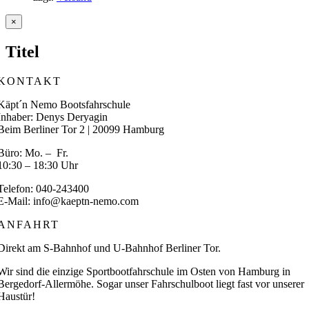
Close
×
product
quick
Titel
view
KONTAKT
Käpt´n Nemo Bootsfahrschule
Inhaber: Denys Deryagin
Beim Berliner Tor 2 | 20099 Hamburg
Büro: Mo. – Fr.
10:30 – 18:30 Uhr
Telefon: 040-243400
E-Mail: info@kaeptn-nemo.com
ANFAHRT
Direkt am S-Bahnhof und U-Bahnhof Berliner Tor.
Wir sind die einzige Sportbootfahrschule im Osten von Hamburg in
Bergedorf-Allermöhe. Sogar unser Fahrschulboot liegt fast vor unserer
Haustür!