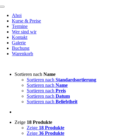
Zum
Toggle
Inhalt
Navigation
Ahoi
springen
Kurse & Preise
Termine
Wer sind wir
Kontakt
Galerie
Buchung
Warenkorb
Sortieren nach
Name
Sortieren nach
Standardsortierung
Sortieren nach
Name
Sortieren nach
Preis
Sortieren nach
Datum
Sortieren nach
Beliebtheit
Zeige
18 Produkte
Zeige
18 Produkte
Zeige
36 Produkte