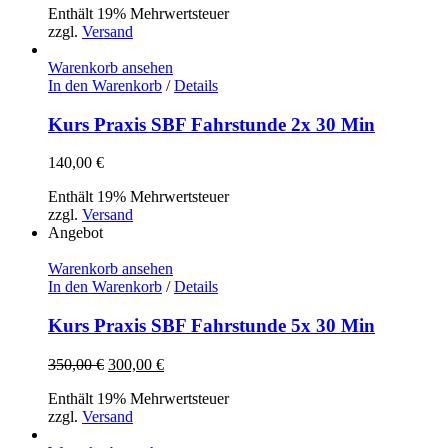
Enthält 19% Mehrwertsteuer
war:
ist:
zzgl.
Versand
210,00 €
180,00 €.
Warenkorb ansehen
In den Warenkorb
/
Details
Kurs Praxis SBF Fahrstunde 2x 30 Min
140,00
€
Enthält 19% Mehrwertsteuer
zzgl.
Versand
Angebot
Warenkorb ansehen
In den Warenkorb
/
Details
Kurs Praxis SBF Fahrstunde 5x 30 Min
Ursprünglicher
Aktueller
350,00
€
300,00
€
Preis
Preis
Enthält 19% Mehrwertsteuer
war:
ist:
zzgl.
Versand
350,00 €
300,00 €.