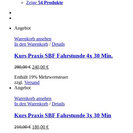
Zeige
54 Produkte
Angebot
Warenkorb ansehen
In den Warenkorb
/
Details
Kurs Praxis SBF Fahrstunde 4x 30 Min.
Ursprünglicher
Aktueller
280,00
€
240,00
€
Preis
Preis
Enthält 19% Mehrwertsteuer
war:
ist:
zzgl.
Versand
280,00 €
240,00 €.
Angebot
Warenkorb ansehen
In den Warenkorb
/
Details
Kurs Praxis SBF Fahrstunde 3x 30 Min
Ursprünglicher
Aktueller
210,00
€
180,00
€
Preis
Preis