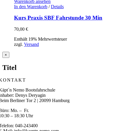
Warenkorb ansehen
In den Warenkorb
/
Details
Kurs Praxis SBF Fahrstunde 30 Min
70,00
€
Enthält 19% Mehrwertsteuer
zzgl.
Versand
Close
×
product
quick
Titel
view
KONTAKT
Käpt´n Nemo Bootsfahrschule
Inhaber: Denys Deryagin
Beim Berliner Tor 2 | 20099 Hamburg
Büro: Mo. – Fr.
10:30 – 18:30 Uhr
Telefon: 040-243400
E-Mail: info@kaeptn-nemo.com