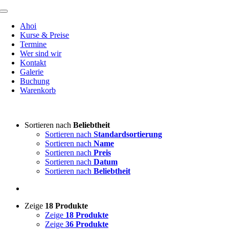
Zum
Toggle
Inhalt
Navigation
Ahoi
springen
Kurse & Preise
Termine
Wer sind wir
Kontakt
Galerie
Buchung
Warenkorb
Sortieren nach
Beliebtheit
Sortieren nach
Standardsortierung
Sortieren nach
Name
Sortieren nach
Preis
Sortieren nach
Datum
Sortieren nach
Beliebtheit
Zeige
18 Produkte
Zeige
18 Produkte
Zeige
36 Produkte