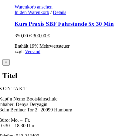
Warenkorb ansehen
In den Warenkorb
/
Details
Kurs Praxis SBF Fahrstunde 5x 30 Min
Ursprünglicher
Aktueller
350,00
€
300,00
€
Preis
Preis
Enthält 19% Mehrwertsteuer
war:
ist:
zzgl.
Versand
350,00 €
300,00 €.
Close
×
product
quick
Titel
view
KONTAKT
Käpt´n Nemo Bootsfahrschule
Inhaber: Denys Deryagin
Beim Berliner Tor 2 | 20099 Hamburg
Büro: Mo. – Fr.
10:30 – 18:30 Uhr
Telefon: 040-243400