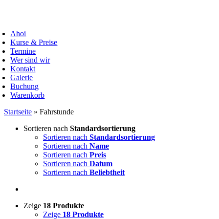
Zum
Inhalt
oggle
springen
avigation
Ahoi
Kurse & Preise
Termine
Wer sind wir
Kontakt
Galerie
Buchung
Warenkorb
Startseite
»
Fahrstunde
Sortieren nach
Standardsortierung
Sortieren nach
Standardsortierung
Sortieren nach
Name
Sortieren nach
Preis
Sortieren nach
Datum
Sortieren nach
Beliebtheit
Zeige
18 Produkte
Zeige
18 Produkte