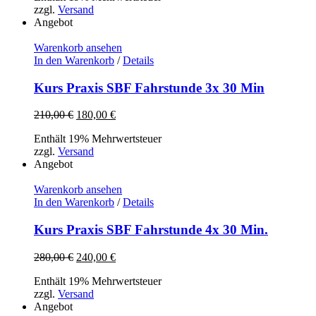
zzgl.
Versand
Angebot
Warenkorb ansehen
In den Warenkorb
/
Details
Kurs Praxis SBF Fahrstunde 3x 30 Min
Ursprünglicher
Aktueller
210,00
€
180,00
€
Preis
Preis
Enthält 19% Mehrwertsteuer
war:
ist:
zzgl.
Versand
210,00 €
180,00 €.
Angebot
Warenkorb ansehen
In den Warenkorb
/
Details
Kurs Praxis SBF Fahrstunde 4x 30 Min.
Ursprünglicher
Aktueller
280,00
€
240,00
€
Preis
Preis
Enthält 19% Mehrwertsteuer
war:
ist:
zzgl.
Versand
280,00 €
240,00 €.
Angebot