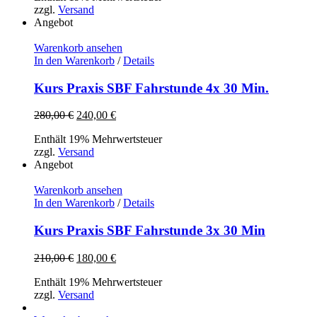
zzgl.
Versand
350,00 €
300,00 €.
Angebot
Warenkorb ansehen
In den Warenkorb
/
Details
Kurs Praxis SBF Fahrstunde 4x 30 Min.
Ursprünglicher
Aktueller
280,00
€
240,00
€
Preis
Preis
Enthält 19% Mehrwertsteuer
war:
ist:
zzgl.
Versand
280,00 €
240,00 €.
Angebot
Warenkorb ansehen
In den Warenkorb
/
Details
Kurs Praxis SBF Fahrstunde 3x 30 Min
Ursprünglicher
Aktueller
210,00
€
180,00
€
Preis
Preis
Enthält 19% Mehrwertsteuer
war:
ist:
zzgl.
Versand
210,00 €
180,00 €.