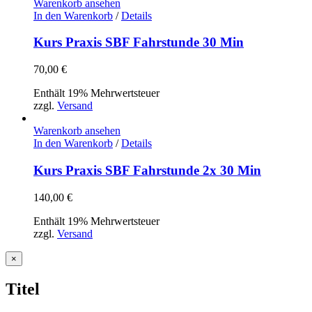
Warenkorb ansehen
In den Warenkorb
/
Details
Kurs Praxis SBF Fahrstunde 30 Min
70,00
€
Enthält 19% Mehrwertsteuer
zzgl.
Versand
Warenkorb ansehen
In den Warenkorb
/
Details
Kurs Praxis SBF Fahrstunde 2x 30 Min
140,00
€
Enthält 19% Mehrwertsteuer
zzgl.
Versand
Close
×
product
quick
Titel
view