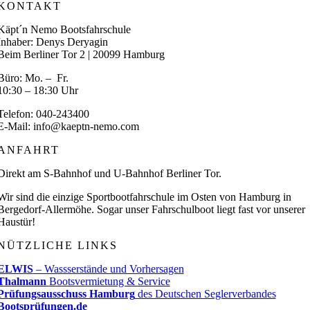
KONTAKT
Käpt´n Nemo Bootsfahrschule
Inhaber: Denys Deryagin
Beim Berliner Tor 2 | 20099 Hamburg
Büro: Mo. – Fr.
10:30 – 18:30 Uhr
Telefon: 040-243400
E-Mail: info@kaeptn-nemo.com
ANFAHRT
Direkt am S-Bahnhof und U-Bahnhof Berliner Tor.
Wir sind die einzige Sportbootfahrschule im Osten von Hamburg in
Bergedorf-Allermöhe. Sogar unser Fahrschulboot liegt fast vor unserer
Haustür!
NÜTZLICHE LINKS
ELWIS
– Wassserstände und Vorhersagen
Thalmann
Bootsvermietung & Service
Prüfungsausschuss Hamburg
des Deutschen Seglerverbandes
Bootsprüfungen.de