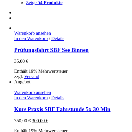
Zeige
54 Produkte
Warenkorb ansehen
In den Warenkorb
/
Details
Prüfungsfahrt SBF See Binnen
35,00
€
Enthält 19% Mehrwertsteuer
zzgl.
Versand
Angebot
Warenkorb ansehen
In den Warenkorb
/
Details
Kurs Praxis SBF Fahrstunde 5x 30 Min
Ursprünglicher
Aktueller
350,00
€
300,00
€
Preis
Preis
Enthält 19% Mehrwertsteuer
war:
ist: