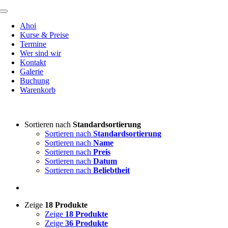
Zum
Toggle
Inhalt
Navigation
Ahoi
springen
Kurse & Preise
Termine
Wer sind wir
Kontakt
Galerie
Buchung
Warenkorb
Sortieren nach
Standardsortierung
Sortieren nach
Standardsortierung
Sortieren nach
Name
Sortieren nach
Preis
Sortieren nach
Datum
Sortieren nach
Beliebtheit
Zeige
18 Produkte
Zeige
18 Produkte
Zeige
36 Produkte