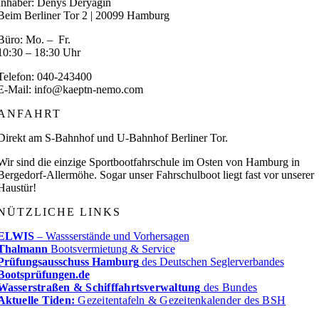
Inhaber: Denys Deryagin
Beim Berliner Tor 2 | 20099 Hamburg
Büro: Mo. – Fr.
10:30 – 18:30 Uhr
Telefon: 040-243400
E-Mail: info@kaeptn-nemo.com
ANFAHRT
Direkt am S-Bahnhof und U-Bahnhof Berliner Tor.
Wir sind die einzige Sportbootfahrschule im Osten von Hamburg in
Bergedorf-Allermöhe. Sogar unser Fahrschulboot liegt fast vor unserer
Haustür!
NÜTZLICHE LINKS
ELWIS
– Wassserstände und Vorhersagen
Thalmann
Bootsvermietung & Service
Prüfungsausschuss Hamburg
des Deutschen Seglerverbandes
Bootsprüfungen.de
Wasserstraßen & Schifffahrtsverwaltung
des Bundes
Aktuelle Tiden:
Gezeitentafeln & Gezeitenkalender des BSH