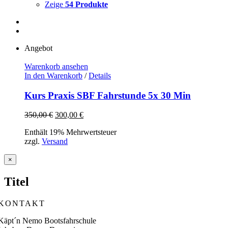
Zeige
54 Produkte
Angebot
Warenkorb ansehen
In den Warenkorb
/
Details
Kurs Praxis SBF Fahrstunde 5x 30 Min
Ursprünglicher
Aktueller
350,00
€
300,00
€
Preis
Preis
Enthält 19% Mehrwertsteuer
war:
ist:
zzgl.
Versand
350,00 €
300,00 €.
Close
×
product
quick
Titel
view
KONTAKT
Käpt´n Nemo Bootsfahrschule