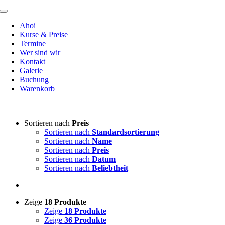
Zum
Toggle
Inhalt
Navigation
Ahoi
springen
Kurse & Preise
Termine
Wer sind wir
Kontakt
Galerie
Buchung
Warenkorb
Sortieren nach
Preis
Sortieren nach
Standardsortierung
Sortieren nach
Name
Sortieren nach
Preis
Sortieren nach
Datum
Sortieren nach
Beliebtheit
Zeige
18 Produkte
Zeige
18 Produkte
Zeige
36 Produkte