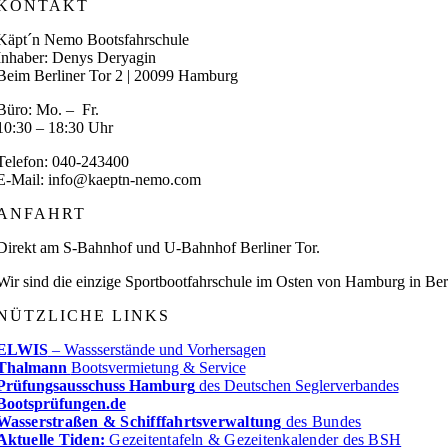
KONTAKT
Käpt´n Nemo Bootsfahrschule
Inhaber: Denys Deryagin
Beim Berliner Tor 2 | 20099 Hamburg
Büro: Mo. – Fr.
10:30 – 18:30 Uhr
Telefon: 040-243400
E-Mail: info@kaeptn-nemo.com
ANFAHRT
Direkt am S-Bahnhof und U-Bahnhof Berliner Tor.
Wir sind die einzige Sportbootfahrschule im Osten von Hamburg in Berg
NÜTZLICHE LINKS
ELWIS
– Wassserstände und Vorhersagen
Thalmann
Bootsvermietung & Service
Prüfungsausschuss Hamburg
des Deutschen Seglerverbandes
Bootsprüfungen.de
Wasserstraßen & Schifffahrtsverwaltung
des Bundes
Aktuelle Tiden:
Gezeitentafeln & Gezeitenkalender des BSH