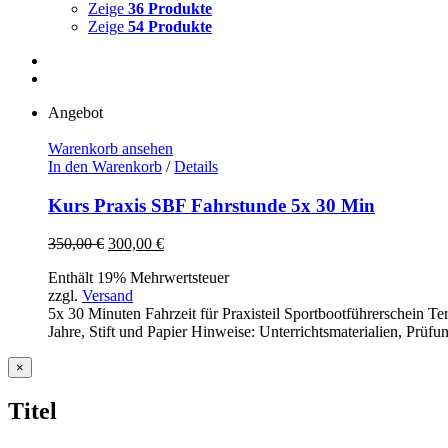
Zeige
36 Produkte
Zeige
54 Produkte
Angebot
Warenkorb ansehen
In den Warenkorb
/
Details
Kurs Praxis SBF Fahrstunde 5x 30 Min
Ursprünglicher
Aktueller
350,00
€
300,00
€
Preis
Preis
Enthält 19% Mehrwertsteuer
war:
ist:
zzgl.
Versand
350,00 €
300,00 €.
5x 30 Minuten Fahrzeit für Praxisteil Sportbootführerschein T
Jahre, Stift und Papier Hinweise: Unterrichtsmaterialien, Prüf
Close
×
product
quick
Titel
view