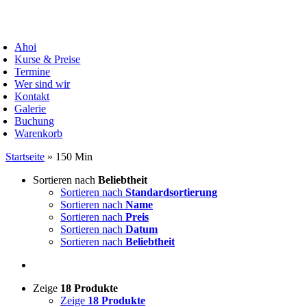
Zum
Inhalt
oggle
springen
avigation
Ahoi
Kurse & Preise
Termine
Wer sind wir
Kontakt
Galerie
Buchung
Warenkorb
Startseite
»
150 Min
Sortieren nach
Beliebtheit
Sortieren nach
Standardsortierung
Sortieren nach
Name
Sortieren nach
Preis
Sortieren nach
Datum
Sortieren nach
Beliebtheit
Zeige
18 Produkte
Zeige
18 Produkte