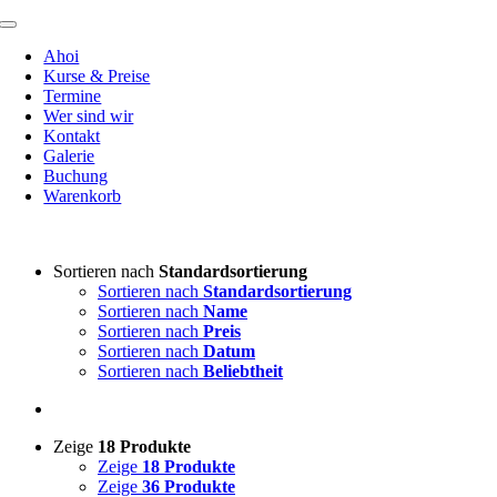
Zum
Toggle
Inhalt
Navigation
Ahoi
springen
Kurse & Preise
Termine
Wer sind wir
Kontakt
Galerie
Buchung
Warenkorb
Sortieren nach
Standardsortierung
Sortieren nach
Standardsortierung
Sortieren nach
Name
Sortieren nach
Preis
Sortieren nach
Datum
Sortieren nach
Beliebtheit
Zeige
18 Produkte
Zeige
18 Produkte
Zeige
36 Produkte