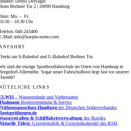
Inhaber: Denys Deryagin
Beim Berliner Tor 2 | 20099 Hamburg
Büro: Mo. – Fr.
10:30 – 18:30 Uhr
Telefon: 040-243400
E-Mail: info@kaeptn-nemo.com
ANFAHRT
Direkt am S-Bahnhof und U-Bahnhof Berliner Tor.
Wir sind die einzige Sportbootfahrschule im Osten von Hamburg in
Bergedorf-Allermöhe. Sogar unser Fahrschulboot liegt fast vor unserer
Haustür!
NÜTZLICHE LINKS
ELWIS
– Wassserstände und Vorhersagen
Thalmann
Bootsvermietung & Service
Prüfungsausschuss Hamburg
des Deutschen Seglerverbandes
Bootsprüfungen.de
Wasserstraßen & Schifffahrtsverwaltung
des Bundes
Aktuelle Tiden:
Gezeitentafeln & Gezeitenkalender des BSH