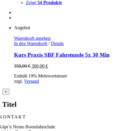
Zeige
54 Produkte
Angebot
Warenkorb ansehen
In den Warenkorb
/
Details
Kurs Praxis SBF Fahrstunde 5x 30 Min
Ursprünglicher
Aktueller
350,00
€
300,00
€
Preis
Preis
Enthält 19% Mehrwertsteuer
war:
ist:
zzgl.
Versand
350,00 €
300,00 €.
Close
×
product
quick
Titel
view
KONTAKT
Käpt´n Nemo Bootsfahrschule