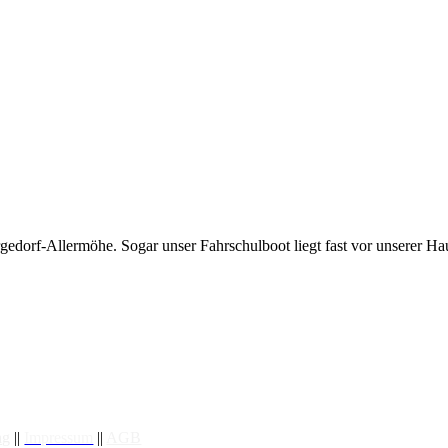
edorf-Allermöhe. Sogar unser Fahrschulboot liegt fast vor unserer Hau
ng
||
Impressum
||
AGB