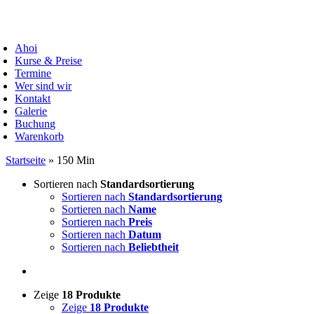
Zum
Inhalt
oggle
springen
avigation
Ahoi
Kurse & Preise
Termine
Wer sind wir
Kontakt
Galerie
Buchung
Warenkorb
Startseite
»
150 Min
Sortieren nach
Standardsortierung
Sortieren nach
Standardsortierung
Sortieren nach
Name
Sortieren nach
Preis
Sortieren nach
Datum
Sortieren nach
Beliebtheit
Zeige
18 Produkte
Zeige
18 Produkte