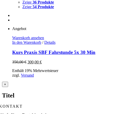
Zeige
36 Produkte
Zeige
54 Produkte
Angebot
Warenkorb ansehen
In den Warenkorb
/
Details
Kurs Praxis SBF Fahrstunde 5x 30 Min
Ursprünglicher
Aktueller
350,00
€
300,00
€
Preis
Preis
Enthält 19% Mehrwertsteuer
war:
ist:
zzgl.
Versand
350,00 €
300,00 €.
Close
×
product
quick
Titel
view
KONTAKT