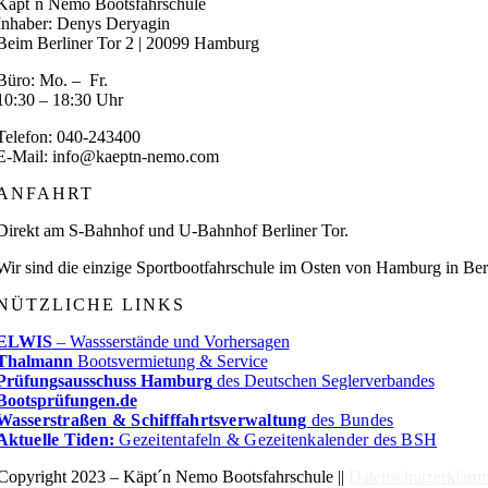
Käpt´n Nemo Bootsfahrschule
Inhaber: Denys Deryagin
Beim Berliner Tor 2 | 20099 Hamburg
Büro: Mo. – Fr.
10:30 – 18:30 Uhr
Telefon: 040-243400
E-Mail: info@kaeptn-nemo.com
ANFAHRT
Direkt am S-Bahnhof und U-Bahnhof Berliner Tor.
Wir sind die einzige Sportbootfahrschule im Osten von Hamburg in Berg
NÜTZLICHE LINKS
ELWIS
– Wassserstände und Vorhersagen
Thalmann
Bootsvermietung & Service
Prüfungsausschuss Hamburg
des Deutschen Seglerverbandes
Bootsprüfungen.de
Wasserstraßen & Schifffahrtsverwaltung
des Bundes
Aktuelle Tiden:
Gezeitentafeln & Gezeitenkalender des BSH
Copyright 2023 – Käpt´n Nemo Bootsfahrschule ||
Datenschutzerkläru