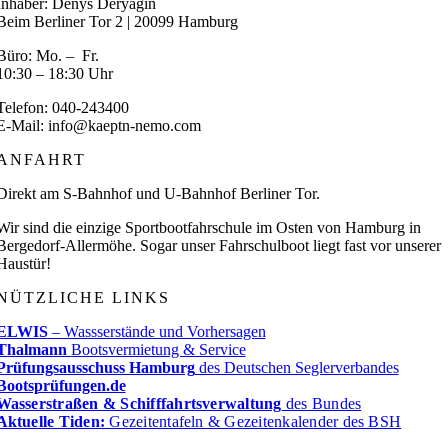
Inhaber: Denys Deryagin
Beim Berliner Tor 2 | 20099 Hamburg
Büro: Mo. – Fr.
10:30 – 18:30 Uhr
Telefon: 040-243400
E-Mail: info@kaeptn-nemo.com
ANFAHRT
Direkt am S-Bahnhof und U-Bahnhof Berliner Tor.
Wir sind die einzige Sportbootfahrschule im Osten von Hamburg in
Bergedorf-Allermöhe. Sogar unser Fahrschulboot liegt fast vor unserer
Haustür!
NÜTZLICHE LINKS
ELWIS
– Wassserstände und Vorhersagen
Thalmann
Bootsvermietung & Service
Prüfungsausschuss Hamburg
des Deutschen Seglerverbandes
Bootsprüfungen.de
Wasserstraßen & Schifffahrtsverwaltung
des Bundes
Aktuelle Tiden:
Gezeitentafeln & Gezeitenkalender des BSH