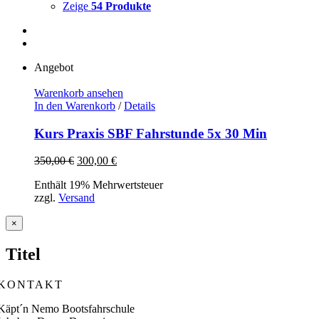
Zeige
54 Produkte
Angebot
Warenkorb ansehen
In den Warenkorb
/
Details
Kurs Praxis SBF Fahrstunde 5x 30 Min
Ursprünglicher
Aktueller
350,00
€
300,00
€
Preis
Preis
Enthält 19% Mehrwertsteuer
war:
ist:
zzgl.
Versand
350,00 €
300,00 €.
Close
×
product
quick
Titel
view
KONTAKT
Käpt´n Nemo Bootsfahrschule