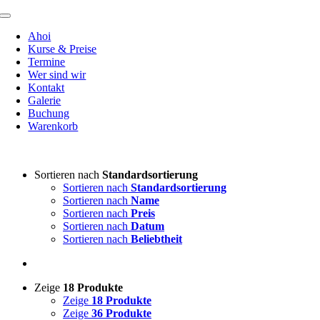
Zum
Toggle
Inhalt
Navigation
Ahoi
springen
Kurse & Preise
Termine
Wer sind wir
Kontakt
Galerie
Buchung
Warenkorb
Sortieren nach
Standardsortierung
Sortieren nach
Standardsortierung
Sortieren nach
Name
Sortieren nach
Preis
Sortieren nach
Datum
Sortieren nach
Beliebtheit
Zeige
18 Produkte
Zeige
18 Produkte
Zeige
36 Produkte